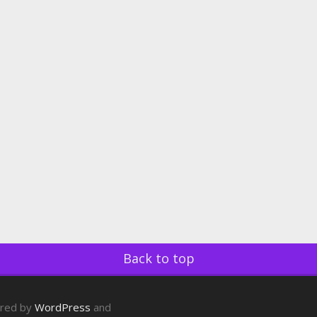
Back to top
ered by
WordPress
and