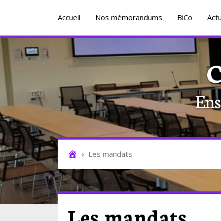
Accueil
Nos mémorandums
BiCo
Actu
C
Ens
Les mandats
Les mandats