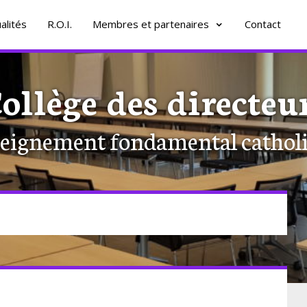
alités
R.O.I.
Membres et partenaires
Contact
ollège des directeu
eignement fondamental cathol