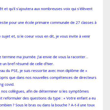
t et qu’il s’ajoutera aux nombreuses voix qui s’élèvent
nvestie pour une école primaire communale de 27 classes à
sujet et, si le coeur vous en dit, je vous invite à venir
 termine ma journée. J’ai envie de vous la raconter…
re un bref résumé de celle d’hier.
eau du PSE, je suis ressortie avec mon diplôme de «
i appris que dans nos nouvelles compétences de directeurs
ng covid.
 nos collègues, afin de déterminer si les symptômes
t reformuler des questions du type : « Votre enfant a eu
Combien ? Sous le bras ou dans la bouche ? A-t-il une toux