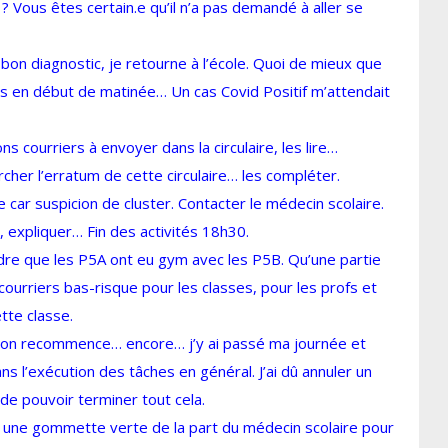
? Vous êtes certain.e qu’il n’a pas demandé à aller se
bon diagnostic, je retourne à l’école. Quoi de mieux que
es en début de matinée… Un cas Covid Positif m’attendait
ns courriers à envoyer dans la circulaire, les lire…
cher l’erratum de cette circulaire… les compléter.
 car suspicion de cluster. Contacter le médecin scolaire.
, expliquer… Fin des activités 18h30.
dre que les P5A ont eu gym avec les P5B. Qu’une partie
courriers bas-risque pour les classes, pour les profs et
tte classe.
t on recommence… encore… j’y ai passé ma journée et
 l’exécution des tâches en général. J’ai dû annuler un
de pouvoir terminer tout cela.
çu une gommette verte de la part du médecin scolaire pour