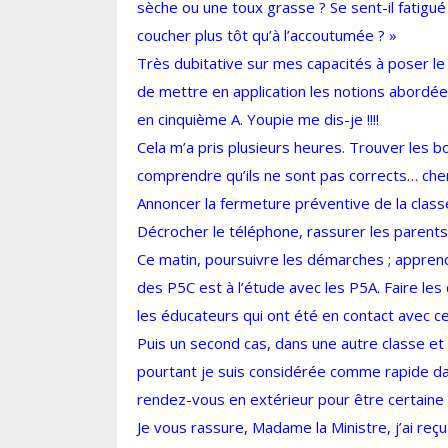
sèche ou une toux grasse ? Se sent-il fatigué 
coucher plus tôt qu’à l’accoutumée ? »
Très dubitative sur mes capacités à poser le 
de mettre en application les notions abordé
en cinquième A. Youpie me dis-je !!!!
Cela m’a pris plusieurs heures. Trouver les bo
comprendre qu’ils ne sont pas corrects… cher
Annoncer la fermeture préventive de la classe
Décrocher le téléphone, rassurer les parents
Ce matin, poursuivre les démarches ; appren
des P5C est à l’étude avec les P5A. Faire les 
les éducateurs qui ont été en contact avec ce
Puis un second cas, dans une autre classe e
pourtant je suis considérée comme rapide dans
rendez-vous en extérieur pour être certaine 
Je vous rassure, Madame la Ministre, j’ai re