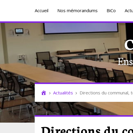
Accueil
Nos mémorandums
BiCo
Actu
C
Ens
Actualités
Directions du communal, 
Directions du 