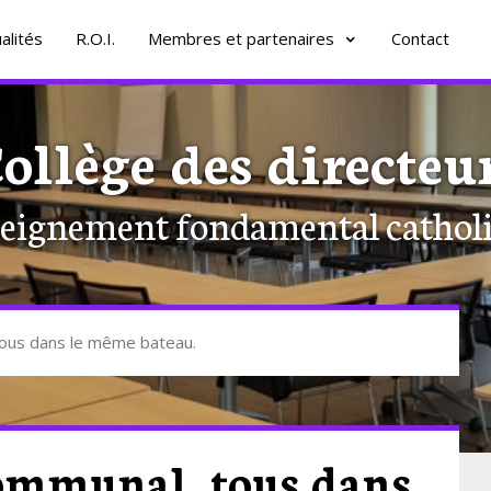
alités
R.O.I.
Membres et partenaires
Contact
ollège des directeu
eignement fondamental cathol
tous dans le même bateau.
communal, tous dans