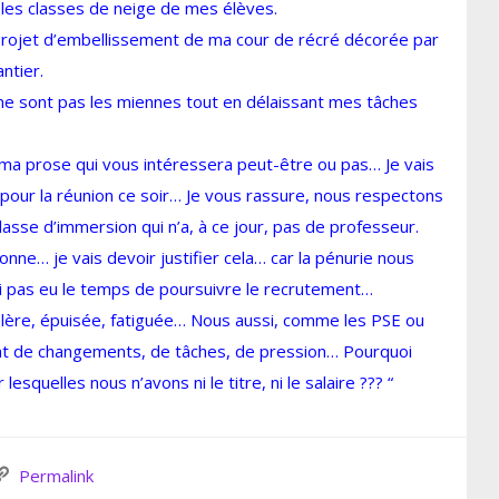
les classes de neige de mes élèves.
 projet d’embellissement de ma cour de récré décorée par
ntier.
, ne sont pas les miennes tout en délaissant mes tâches
à ma prose qui vous intéressera peut-être ou pas… Je vais
t pour la réunion ce soir… Je vous rassure, nous respectons
asse d’immersion qui n’a, à ce jour, pas de professeur.
ne… je vais devoir justifier cela… car la pénurie nous
ai pas eu le temps de poursuivre le recrutement…
olère, épuisée, fatiguée… Nous aussi, comme les PSE ou
 de changements, de tâches, de pression… Pourquoi
squelles nous n’avons ni le titre, ni le salaire ??? “
Permalink