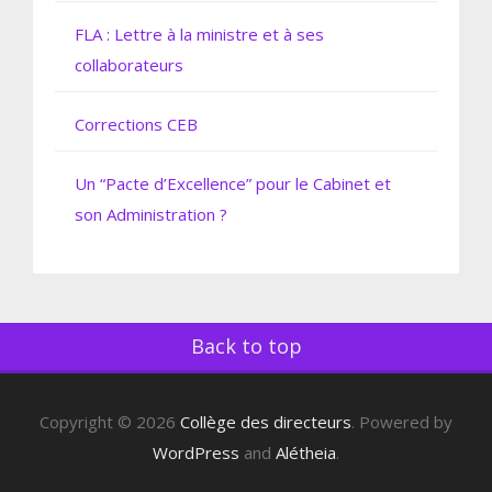
FLA : Lettre à la ministre et à ses
collaborateurs
Corrections CEB
Un “Pacte d’Excellence” pour le Cabinet et
son Administration ?
Back to top
Copyright © 2026
Collège des directeurs
. Powered by
WordPress
and
Alétheia
.