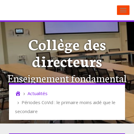
Toggl
Collège des
directeurs
Enseignement fondamental
catholique
Actualités
Périodes CoVid : le primaire moins aidé que le
secondaire