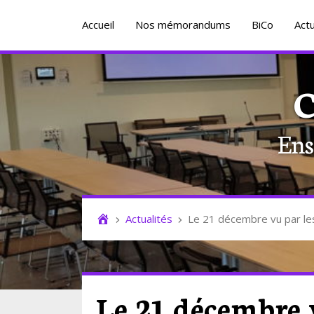
Accueil
Nos mémorandums
BiCo
Actu
C
Ens
Actualités
Le 21 décembre vu par l
Le 21 décembre 