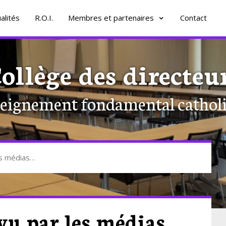
alités
R.O.I.
Membres et partenaires
Contact
ollège des directeu
eignement fondamental cathol
es médias…
vu par les médias…