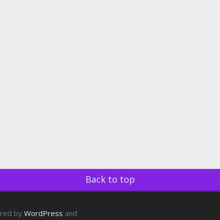
Back to top
ered by
WordPress
and