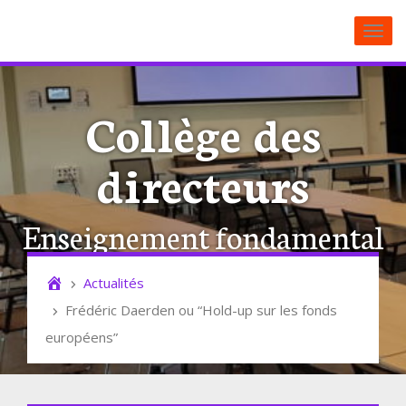
Toggl
Collège des
directeurs
Enseignement fondamental
catholique
Actualités
Frédéric Daerden ou “Hold-up sur les fonds
européens”